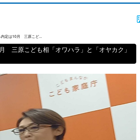
内定は10月 三原こど...
0月 三原こども相「オワハラ」と「オヤカク」