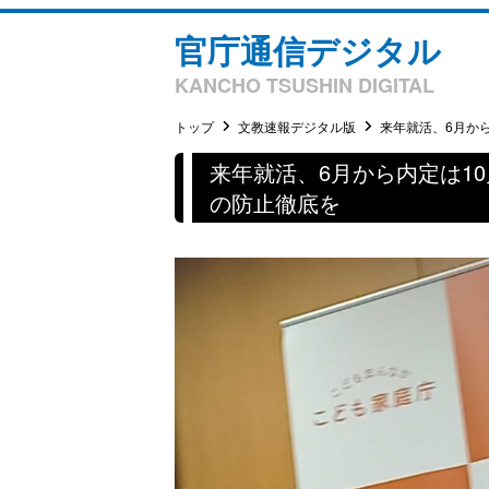
官庁通信デジタル
KANCHO TSUSHIN DIGITAL
トップ
文教速報デジタル版
来年就活、6月から
来年就活、6月から内定は1
の防止徹底を