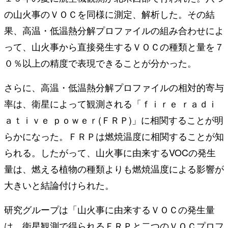
の山火事のＶＯＣを同様に測定、解析した。その結
果、高温・低温熱分解プロファイルの組み合わせによ
って、山火事から直接発生するＶＯＣの種類と量を７
０％以上の精度で表現できることが分かった。
さらに、高温・低温熱分解プロファイルの相対的寄与
率は、衛星によって観測される「ｆｉｒｅ ｒａｄｉ
ａｔｉｖｅ ｐｏｗｅｒ(ＦＲＰ)」に相関することが明
らかになった。ＦＲＰは燃焼温度に相関することが知
られる。したがって、山火事に由来するVOCの発生
量は、燃える植物の種類よりも燃焼温度による影響が
大きいと結論付けられた。
研究グループは「山火事に由来するＶＯＣの発生量
は、衛星観測で得られるＦＲＰと二つのＶＯＣプロフ