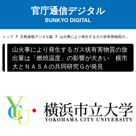
官庁通信デジタル
BUNKYO DIGITAL
トップ
文教速報デジタル版
山火事により発生するガス状有害物質の...
山火事により発生するガス状有害物質の放
出量は「燃焼温度」の影響が大きい 横市
大とＮＡＳＡの共同研究Ｇが発見