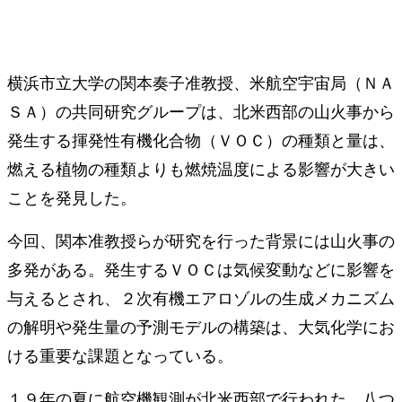
横浜市立大学の関本奏子准教授、米航空宇宙局（ＮＡ
ＳＡ）の共同研究グループは、北米西部の山火事から
発生する揮発性有機化合物（ＶＯＣ）の種類と量は、
燃える植物の種類よりも燃焼温度による影響が大きい
ことを発見した。
今回、関本准教授らが研究を行った背景には山火事の
多発がある。発生するＶＯＣは気候変動などに影響を
与えるとされ、２次有機エアロゾルの生成メカニズム
の解明や発生量の予測モデルの構築は、大気化学にお
ける重要な課題となっている。
１９年の夏に航空機観測が北米西部で行われた。八つ