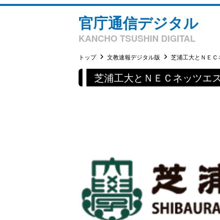
官庁通信デジタル
KANCHO TSUSHIN DIGITAL
トップ
文教速報デジタル版
芝浦工大とＮＥＣネ
芝浦工大とＮＥＣネッツエス