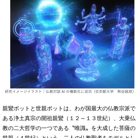
親鸞ボットと世親ボットは、わが国最大の仏教宗派で
ある浄土真宗の開祖親鸞（１２～１３世紀）、大乗仏
教の二大哲学の一つである〝唯識〟を大成した菩薩の
世親（４世紀）という、二人の仏教聖者をモデルとし