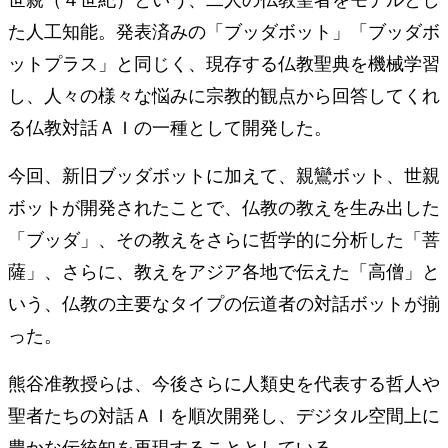
た人工知能。発表済みの「ブッダボット」「ブッダボ
ットプラス」と同じく、現存する仏教聖典を機械学習
し、人々の様々な悩みに宗教的観点から回答してくれ
る仏教対話ＡＩの一種として開発した。
今回、新旧ブッダボットに加えて、親鸞ボット、世親
ボットが開発されたことで、仏教の教えを生み出した
「ブッダ」、その教えをさらに哲学的に分析した「菩
薩」、さらに、教えをアジア各地で伝えた「高僧」と
いう、仏教の主要なタイプの伝道者の対話ボットが揃
った。
熊谷准教授らは、今後さらに人類史を代表する哲人や
聖者たちの対話ＡＩを順次開発し、デジタル空間上に
豊かな伝統知を再現することとしている。