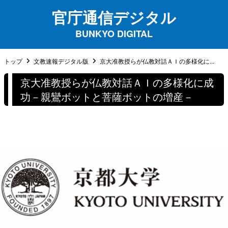
官庁通信デジタル
BUNKYO DIGITAL
トップ
文教速報デジタル版
京大准教授らが仏教対話ＡＩの多様化に...
京大准教授らが仏教対話ＡＩの多様化に成
功－親鸞ボットと菩薩ボットの増産－