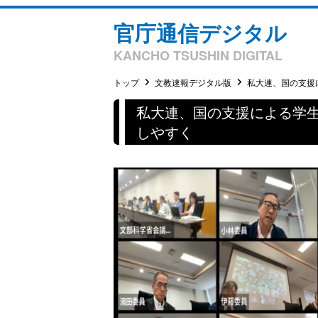
官庁通信デジタル
KANCHO TSUSHIN DIGITAL
トップ
文教速報デジタル版
私大連、国の支援に
私大連、国の支援による学
しやすく