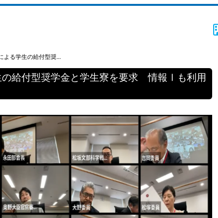
よる学生の給付型奨...
生の給付型奨学金と学生寮を要求 情報Ⅰも利用