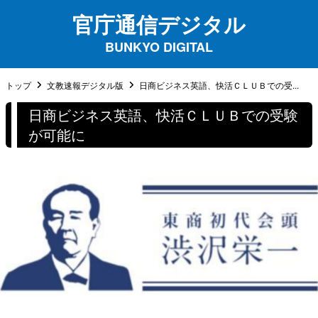
官庁通信デジタル
BUNKYO DIGITAL
トップ
文教速報デジタル版
日商ビジネス英語、快活ＣＬＵＢでの受...
日商ビジネス英語、快活ＣＬＵＢでの受験
が可能に