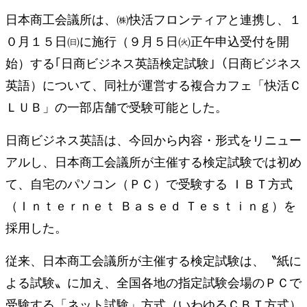
日本商工会議所は、㈱快活フロンティアと連携し、１
０月１５日㈰に施行（９月５日㈫正午申込受付を開
始）する｢日商ビジネス英語検定試験｣（日商ビジネス
英語）について、同社が運営する複合カフェ「快活Ｃ
ＬＵＢ」の一部店舗で受験可能とした。
日商ビジネス英語は、今回から内容・形式をリニュー
アルし、日本商工会議所が主催する検定試験では初め
て、自宅のパソコン（ＰＣ）で受験する ＩＢＴ方式
（Ｉｎｔｅｒｎｅｔ Ｂａｓｅｄ Ｔｅｓｔｉｎｇ）を
採用した。
従来、日本商工会議所が主催する検定試験は、〝紙に
よる試験〟に加え、全国各地の指定試験会場のＰＣで
受験する「ネット試験」方式（いわゆるＣＢＴ方式）