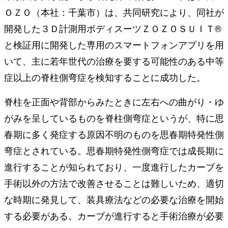
ＯＺＯ（本社：千葉市）は、共同研究により、同社が
開発した３Ｄ計測用ボディスーツＺＯＺＯＳＵＩＴ®
と検証用に開発した専用のスマートフォンアプリを用
いて、主に若年世代の治療を要する可能性のある中等
症以上の脊柱側弯症を検知することに成功した。
脊柱を正面や背部からみたときに左右への曲がり・ゆ
がみを呈しているものを脊柱側弯症というが、特に思
春期に多く発症する原因不明のものを思春期特発性側
弯症とされている。思春期特発性側弯症では成長期に
進行することが知られており、一度進行したカーブを
手術以外の方法で改善させることは難しいため、適切
な時期に発見して、装具療法などの必要な治療を開始
する必要がある。カーブが進行すると手術治療が必要