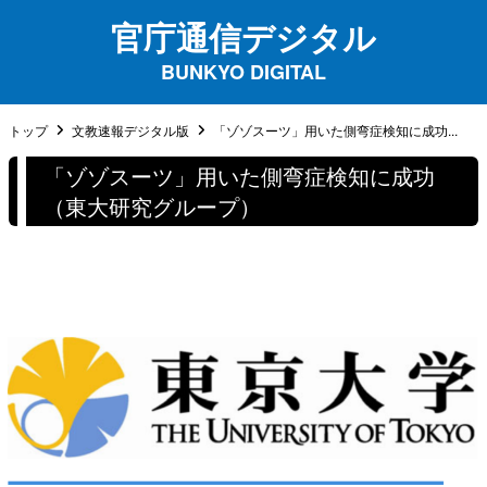
官庁通信デジタル
BUNKYO DIGITAL
トップ
文教速報デジタル版
「ゾゾスーツ」用いた側弯症検知に成功...
「ゾゾスーツ」用いた側弯症検知に成功
（東大研究グループ）