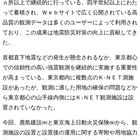
ヵ所以上で継続的に行っている。四半世紀以上にわた
って蓄積され、Ｗｅｂサイトで広く公開されている高
品質の観測データは多くのユーザーによって利用され
ており、この成果は地震防災対策の向上に貢献してき
た。
首都直下地震などの発生が懸念されるなか、東京都心
での信頼性の高い強震観測を継続的に実施する重要性
が高まっている。東京都内に複数点のＫ‐ＮＥＴ測施
設があったが、観測に適した用地の確保の問題などか
ら東京都心の山手線内側にはＫ‐ＮＥＴ観測施設は設
置されていなかった。
今回、鹿島建設㈱と東京海上日動火災保険㈱から、観
測施設の設置と設置後の運用に関する寄附や用地協力