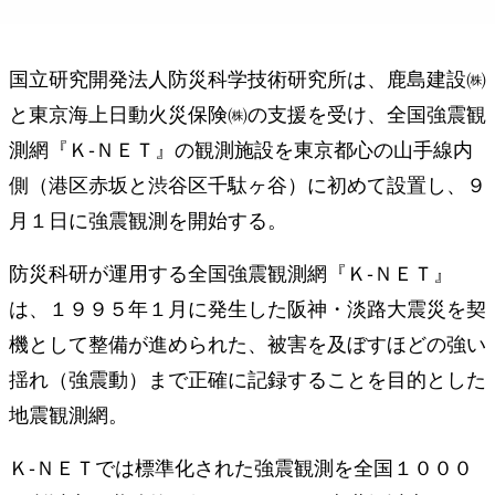
国立研究開発法人防災科学技術研究所は、鹿島建設㈱
と東京海上日動火災保険㈱の支援を受け、全国強震観
測網『Ｋ‐ＮＥＴ』の観測施設を東京都心の山手線内
側（港区赤坂と渋谷区千駄ヶ谷）に初めて設置し、９
月１日に強震観測を開始する。
防災科研が運用する全国強震観測網『Ｋ‐ＮＥＴ』
は、１９９５年１月に発生した阪神・淡路大震災を契
機として整備が進められた、被害を及ぼすほどの強い
揺れ（強震動）まで正確に記録することを目的とした
地震観測網。
Ｋ‐ＮＥＴでは標準化された強震観測を全国１０００