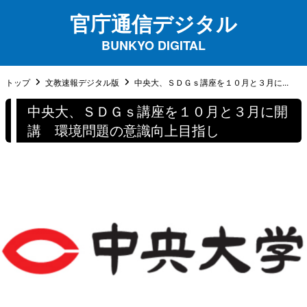
官庁通信デジタル
BUNKYO DIGITAL
トップ
文教速報デジタル版
中央大、ＳＤＧｓ講座を１０月と３月に...
中央大、ＳＤＧｓ講座を１０月と３月に開
講 環境問題の意識向上目指し