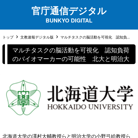
官庁通信デジタル
BUNKYO DIGITAL
トップ
文教速報デジタル版
マルチタスクの脳活動を可視化 認知負...
マルチタスクの脳活動を可視化 認知負荷
のバイオマーカーの可能性 北大と明治大
北海道⼤学の澤村⼤輔教授らと明治⼤学の⼩野⼸絵教授ら