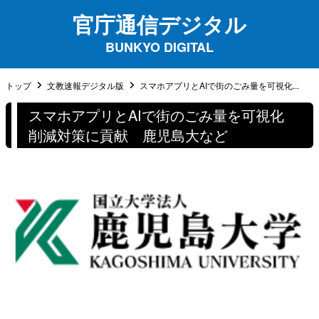
官庁通信デジタル
BUNKYO DIGITAL
トップ
文教速報デジタル版
スマホアプリとAIで街のごみ量を可視化...
スマホアプリとAIで街のごみ量を可視化
削減対策に貢献 鹿児島大など