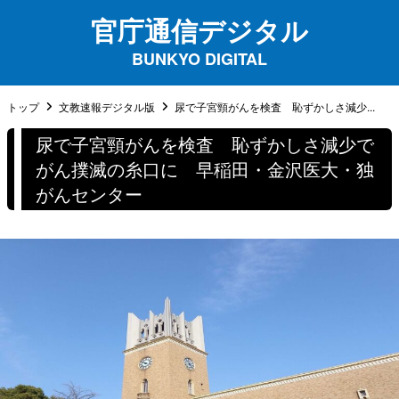
官庁通信デジタル
BUNKYO DIGITAL
トップ
文教速報デジタル版
尿で子宮頸がんを検査 恥ずかしさ減少...
尿で子宮頸がんを検査 恥ずかしさ減少で
がん撲滅の糸口に 早稲田・金沢医大・独
がんセンター