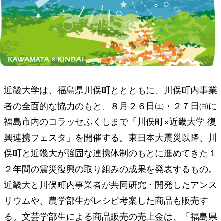
近畿⼤学は、福島県川俣町ととともに、川俣町内事業
者の全⾯的な協⼒のもと、８⽉２６⽇㈯・２７⽇㈰に
福島市内のコラッセふくしまで「川俣町×近畿⼤学 復
興連携フェスタ」を開催する。東⽇本⼤震災以降、川
俣町と近畿⼤が強固な連携体制のもとに進めてきた１
２年間の震災復興の取り組みの成果を発表するもの。
近畿⼤と川俣町内事業者が共同研究・開発したアンス
リウムや、農学部⽣がレシピ考案した商品も販売す
る。⽂芸学部⽣による商品販売の売上⾦は、「福島県