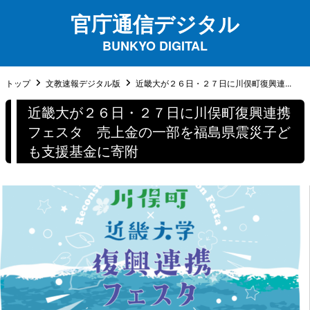
官庁通信デジタル
BUNKYO DIGITAL
トップ
文教速報デジタル版
近畿大が２６日・２７日に川俣町復興連...
近畿大が２６日・２７日に川俣町復興連携
フェスタ 売上金の一部を福島県震災子ど
も支援基金に寄附