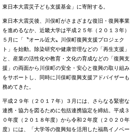
東⽇本⼤震災⼦ども⽀援基⾦」に寄附する。
東⽇本⼤震災後、川俣町がさまざまな復旧・復興事業
を進めるなか、近畿⼤学は平成２５年（２０１３年）
５⽉に「〝オール近⼤〟川俣町復興⽀援プロジェク
ト」を始動。除染研究や健康管理などの「再⽣⽀援」
と、産業の活性化や教育・⽂化の育成などの「復興⽀
援」の両⾯から川俣町の安全・安⼼と復興の取り組み
をサポートし、同時に川俣町復興⽀援アドバイザーも
務めてきた。
平成２９年（２０１７年）３⽉には、さらなる緊密な
連携・協⼒を図るために包括連携協定を締結。平成３
０年度（２０１８年度）から令和２年度（２０２０年
度）には、「⼤学等の復興知を活⽤した福島イノベー