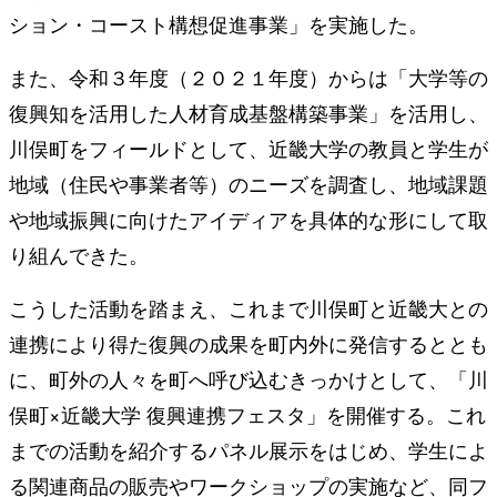
ション・コースト構想促進事業」を実施した。
また、令和３年度（２０２１年度）からは「⼤学等の
復興知を活⽤した⼈材育成基盤構築事業」を活⽤し、
川俣町をフィールドとして、近畿⼤学の教員と学⽣が
地域（住⺠や事業者等）のニーズを調査し、地域課題
や地域振興に向けたアイディアを具体的な形にして取
り組んできた。
こうした活動を踏まえ、これまで川俣町と近畿⼤との
連携により得た復興の成果を町内外に発信するととも
に、町外の人々を町へ呼び込むきっかけとして、「川
俣町×近畿⼤学 復興連携フェスタ」を開催する。これ
までの活動を紹介するパネル展⽰をはじめ、学⽣によ
る関連商品の販売やワークショップの実施など、同フ