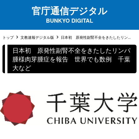
官庁通信デジタル
BUNKYO DIGITAL
トップ
文教速報デジタル版
日本初 原発性副腎不全をきたしたリン...
日本初 原発性副腎不全をきたしたリンパ
腫様肉芽腫症を報告 世界でも数例 千葉
大など