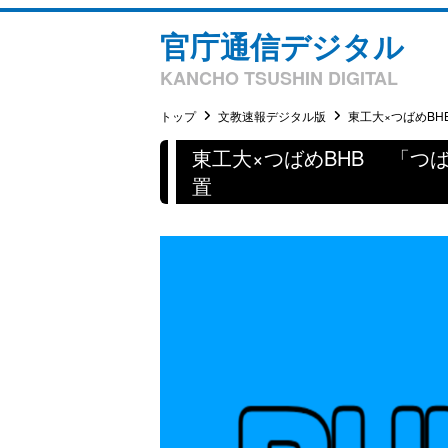
官庁通信デジタル
KANCHO TSUSHIN DIGITAL
トップ
文教速報デジタル版
東工大×つばめBHB
東工大×つばめBHB 「つ
置