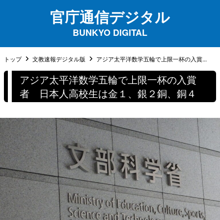
官庁通信デジタル
BUNKYO DIGITAL
トップ
文教速報デジタル版
アジア太平洋数学五輪で上限一杯の入賞...
アジア太平洋数学五輪で上限一杯の入賞
者 日本人高校生は金１、銀２銅、銅４