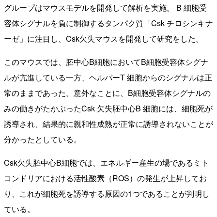
グループはマウスモデルを開発して解析を実施。 B 細胞受
容体シグナルを負に制御するタンパク質「Csk チロシンキナ
ーゼ」に注目し、Csk欠失マウスを開発して研究をした。
このマウスでは、胚中心B細胞においてB細胞受容体シグナ
ルが亢進している一方、ヘルパーT 細胞からのシグナルは正
常のままであった。意外なことに、B細胞受容体シグナルの
みの働きがたかぶったCsk 欠失胚中心B 細胞には、細胞死が
誘導され、結果的に親和性成熟が正常に誘導されないことが
分かったとしている。
Csk欠失胚中心B細胞では、エネルギー産生の場であるミト
コンドリアにおける活性酸素（ROS）の発生が上昇してお
り、これが細胞死を誘導する原因の1つであることが判明し
ている。