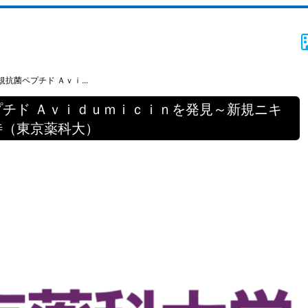
抗菌ペプチド Ａｖｉ...
チド Ａｖｉｄｕｍｉｃｉｎを発見～新規ニキ
待（東京薬科大）