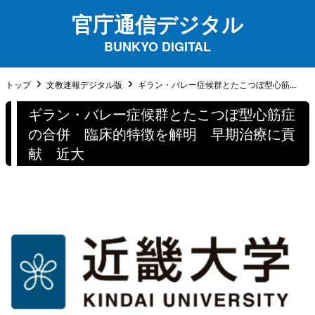
官庁通信デジタル
BUNKYO DIGITAL
トップ
文教速報デジタル版
ギラン・バレー症候群とたこつぼ型心筋...
ギラン・バレー症候群とたこつぼ型心筋症
の合併 臨床的特徴を解明 早期治療に貢
献 近大