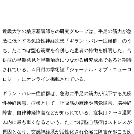
近畿⼤学の桑原基講師らの研究グループは、⼿⾜の筋⼒が急
激に低下する免疫性神経疾患「ギラン・バレー症候群」のう
ち、たこつぼ型⼼筋症を合併した患者の特徴を解明した。合
併症の早期発⾒と早期治療につながる研究成果であると期待
されている。４日付の学術誌「ジャーナル・オブ・ニューロ
ロジー」にオンライン掲載されている。
ギラン・バレー症候群は、急激に⼿⾜の筋⼒が低下する免疫
性神経疾患。症状として、呼吸筋の⿇痺や感覚障害、脳神経
障害、⾃律神経障害などが知られている。症状は２〜４週間
以内に最も重くなるという。たこつぼ型⼼筋症はストレスが
原因となり、交感神経系が活性化され⼼臓に障害が起こる疾