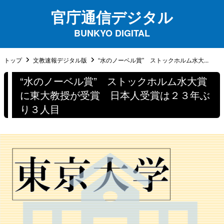
官庁通信デジタル
BUNKYO DIGITAL
トップ
文教速報デジタル版
“水のノーベル賞” ストックホルム水大...
“水のノーベル賞” ストックホルム水大賞
に東大教授が受賞 日本人受賞は２３年ぶ
り３人目