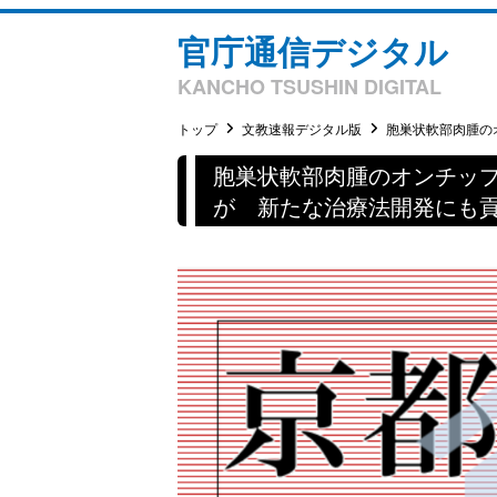
官庁通信デジタル
KANCHO TSUSHIN DIGITAL
トップ
文教速報デジタル版
胞巣状軟部肉腫のオ
胞巣状軟部肉腫のオンチッ
が 新たな治療法開発に