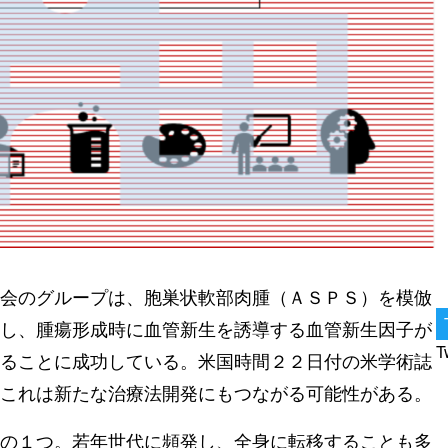
会のグループは、胞巣状軟部肉腫（ＡＳＰＳ）を模倣
し、腫瘍形成時に血管新生を誘導する血管新生因子が
T
ることに成功している。米国時間２２日付の米学術誌
これは新たな治療法開発にもつながる可能性がある。
の１つ。若年世代に頻発し、全身に転移することも多