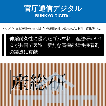
官庁通信デジタル
BUNKYO DIGITAL
トップ
文教速報デジタル版
伸縮耐久性に優れたゴム材料 産総研×Ａ...
伸縮耐久性に優れたゴム材料 産総研×ＡＧ
Ｃが共同で製造 新たな⾼機能弾性接着剤
の製造に貢献