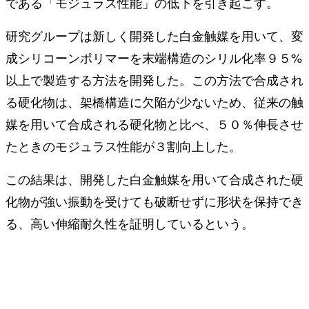
である「モジュラス性能」の低下を引き起こす。
研究グループは新しく開発した⽩⾦触媒を⽤いて、変
成シリコーンポリマーを末端構造のシリル化率９５%
以上で製造する⽅法を開発した。この⽅法で合成され
る硬化物は、架橋構造に⽋陥が少ないため、従来の触
媒を⽤いて合成される硬化物と⽐べ、５０％伸⻑させ
たときのモジュラス性能が３割向上した。
この結果は、開発した⽩⾦触媒を⽤いて合成された硬
化物が強い振動を受けても破断せずに形状を保持でき
る、⾼い伸縮耐久性を証明しているという。