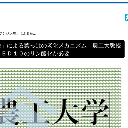
シジン酸」による葉...
酸」による葉っぱの老化メカニズム 農工大教授
ＭＢＤ１０のリン酸化が必要