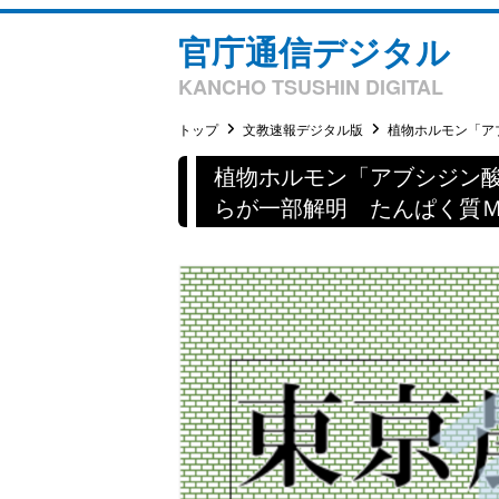
官庁通信デジタル
KANCHO TSUSHIN DIGITAL
トップ
文教速報デジタル版
植物ホルモン「アブ
植物ホルモン「アブシジン
らが一部解明 たんぱく質